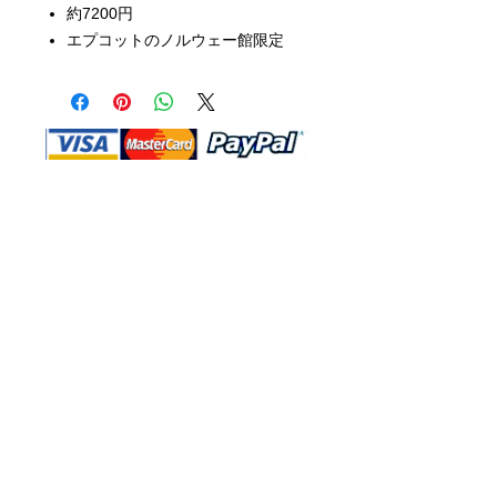
約7200円
エプコットのノルウェー館限定
Shop Ma、DBA、およびこのWebサイ
トは、独立して所有および運営されてい
ます。ショップMAおよびこのウェブサ
イトは、ウォルトディズニーカンパニー
またはその関連会社、子会社、または被
指名人とはいかなる関係もありません。
返品と交換
運送
お問い合わ
せ
サイトマッ